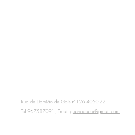
s
Rua de Damião de Góis nº126 4050-221
Tel 967587091, Email
guanadecor@gmail.com