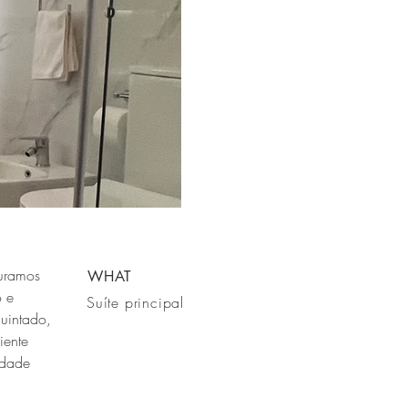
curamos
WHAT
o e
Suíte principal
quintado,
iente
idade