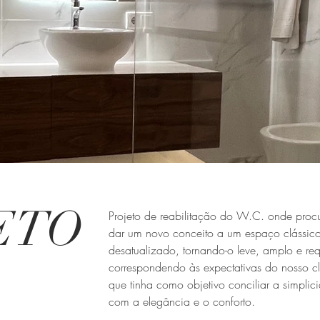
casa de banho
ETO
Projeto de reabilitação do W.C. onde pro
dar um novo conceito a um espaço clássic
desatualizado, tornando-o leve, amplo e re
correspondendo às expectativas do nosso cl
que tinha como objetivo conciliar a simplic
com a elegância e o conforto.